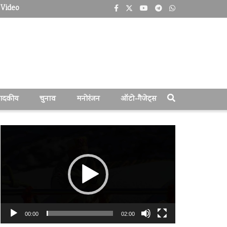
Video
पादकीय
चुनाव
मनोरंजन
ऑटो-गैजेट्स
वीडियो
प्लेयर
00:00
02:00