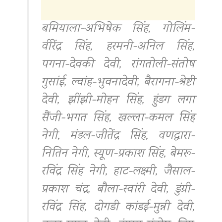
बमियाला-अभिषेक सिंह, गोलिंम-
वीरेंद्र सिंह, हरमनी-अनिल सिंह,
पगना-देवकी देवी, रांगतोली-संतोष
गुसांई, ल्वांह-भुवनादेवी, बैरागना-श्रेष्टी
देवी, झींझी-मोहन सिंह, हुंडग लगा
सैंजी-भगत सिंह, खल्ला-कमल सिंह
नेगी, मंडल-जीतेंद्र सिंह, वणद्वारा-
नितिन नेगी, स्यूण-प्रकाश सिंह, बेमरू-
रविंद्र सिंह नेगी, हाट-लक्ष्मी, जैसाल-
प्रकाश चंद्र, बौला-स्वांरी देवी, डुंग्री-
रविंद्र सिंह, दोगडी कांडई-मुन्नी देवी,