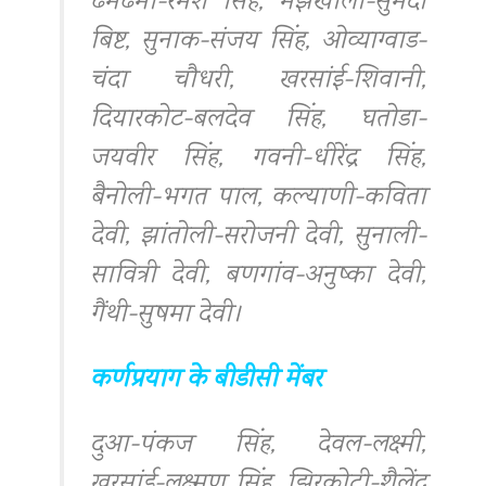
ढमढमा-रमेश सिंह, मझखोला-सुमेदा
बिष्ट, सुनाक-संजय सिंह, ओव्याग्वाड-
चंदा चौधरी, खरसांई-शिवानी,
दियारकोट-बलदेव सिंह, घतोडा-
जयवीर सिंह, गवनी-धीरेंद्र सिंह,
बैनोली-भगत पाल, कल्याणी-कविता
देवी, झांतोली-सरोजनी देवी, सुनाली-
सावित्री देवी, बणगांव-अनुष्का देवी,
गैंथी-सुषमा देवी।
कर्णप्रयाग के बीडीसी मेंबर
दुआ-पंकज सिंह, देवल-लक्ष्मी,
खरसांई-लक्ष्मण सिंह, झिरकोटी-शैलेंद्र