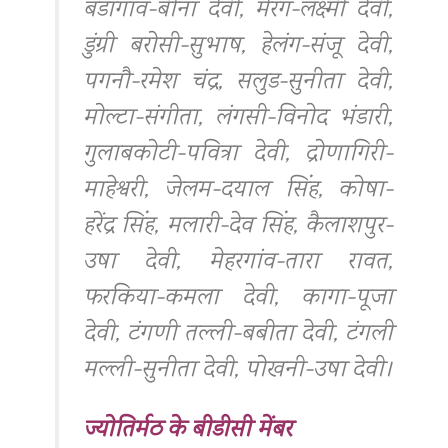
बडागांव-बीना देवी, मेरग-लक्ष्मी देवी,
डुंग्री बरोसी-सुभाष, हेलंग-संजू देवी,
पगनौ-रमेश चंद्र, सलुड-सुनीता देवी,
मोल्टा-संगीता, लंगसी-विनोद भंडारी,
गुलाबकोटी-पवित्रा देवी, द्रोणागिरी-
माहेश्वरी, जेलम-दयाल सिंह, कोषा-
हरेंद्र सिंह, मलारी-देव सिंह, कैलाशपुर-
उषा देवी, मेहरगांव-तारा रावत,
फरकिया-कमला देवी, कागा-पूजा
देवी, टंगणी तल्ली-बबीता देवी, टंगली
मल्ली-सुनीता देवी, पोखनी-उषा देवी।
ज्योतिर्मठ के बीडीसी मेंबर