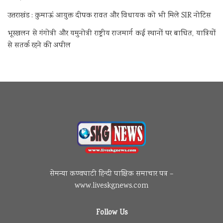
उत्तराखंड : कुमाऊं आयुक्त दीपक रावत और विधायक को भी मिले SIR नोटिस
भूस्खलन से गंगोत्री और यमुनोत्री राष्ट्रीय राजमार्ग कई स्थानों पर बाधित, यात्रियों
से सतर्क रहने की अपील
सेमन्या कण्वघाटी हिन्दी पाक्षिक समाचार पत्र –
www.liveskgnews.com
Follow Us