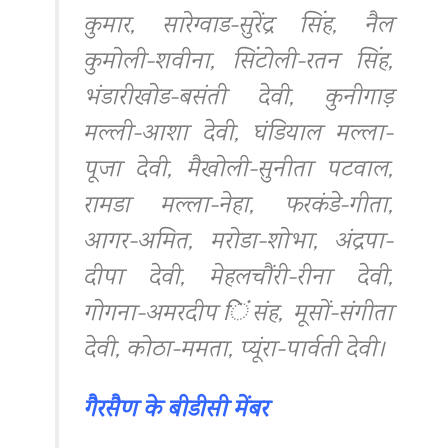
कुमार, सारेग्वाड-सुरेंद्र सिंह, नैल
कुमोली-शवीना, सिंटोली-रतन सिंह,
भंडारीखोड-बसंती देवी, कुनीगाड़
मल्ली-आशा देवी, घंडियाल मल्ला-
पूजा देवी, मैखोली-सुनीता पटवाल,
रामडा मल्ला-नेहा, फरकंडे-गीता,
आगर-अमित, मरोडा-शोभा, अंद्रपा-
दीपा देवी, मेहलचौंरी-रीना देवी,
गोगना-अमरदीप िंसंह, मूसों-संगीता
देवी, कोठा-ममता, प्यूंरा-पार्वती देवी।
गैरसैण के बीडीसी मेंबर