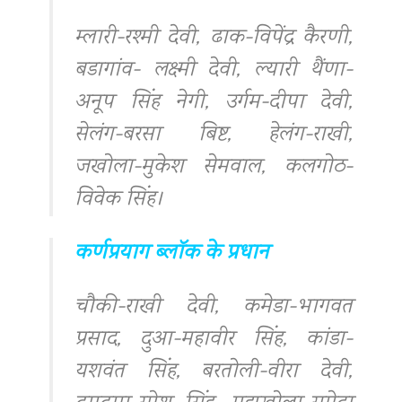
म्लारी-रश्मी देवी, ढाक-विपेंद्र कैरणी,
बडागांव- लक्ष्मी देवी, ल्यारी थैंणा-
अनूप सिंह नेगी, उर्गम-दीपा देवी,
सेलंग-बरसा बिष्ट, हेलंग-राखी,
जखोला-मुकेश सेमवाल, कलगोठ-
विवेक सिंह।
कर्णप्रयाग ब्लॉक के प्रधान
चौकी-राखी देवी, कमेडा-भागवत
प्रसाद, दुआ-महावीर सिंह, कांडा-
यशवंत सिंह, बरतोली-वीरा देवी,