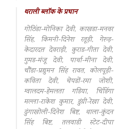
थराली ब्लॉक के प्रधान
गोठिंडा-मोनिका देवी, काखडा-मनवर
सिंह, किमनी-दिनेश रतूड़ी, गेरूड़-
केदारदत्त देवराड़ी, कुराड-गीता देवी,
गुमड-मंजू देवी, पार्था-मीना देवी,
चौंडा-प्रद्युमन सिंह रावत, कोलपूड़ी-
कविता देवी, चेपडों-रमा जोशी,
ग्वालदम-हेमलता गडिया, चिंडिंगा
मल्ला-राकेश कुमार, डुंग्री-रेखा देवी,
ढुंगाखोली-दिनेश बिष्ट, थाला-कुंदन
सिंह बिष्ट, तलवाडी स्टेट-दीपा