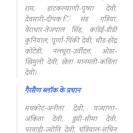
राम, हाटकल्याणी-पुष्पा देवी,
देवसारी-दीपक िंसह गडिया,
वेराधार-तेजपाल सिंह, कांडेई-डीडी
कुनियाल, पूर्णा-पिंकी देवी, चौड-हरेंद्र
कोटेडी, नलधूरा-उर्वीदत्त, ओडर-
खिमुली देवी, खेता मानमती-कविता
देवी।
गैरसैण ब्लॉक के प्रधान
मथकोट-अनीता देवी, पज्याणा-
अंकिता देवी, डुंग्री-सीमा देवी,
परवाड़ी-ज्योति देवी, घंडियाल-सचिन