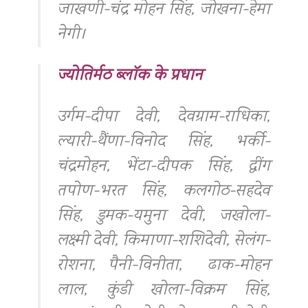
जाखणी-चंद्र मोहन सिंह, जोखना-हेमा
नेगी।
ज्योतिर्मठ ब्लॉक के प्रधान
उर्गम-दीपा देवी, देवग्राम-राधिका,
ल्यारी-थैंणा-विनोद सिंह, भर्की-
चंद्रमोहन, भेंटा-दीपक सिंह, द्वींग
तपोण-भरत सिंह, कलगोठ-सहदेव
सिंह, डुमक-यमुना देवी, जखोला-
लक्ष्मी देवी, किमाणा-शशिदेवी, सेलंग-
रोशना, पैनी-विनीता, ढाक-मोहन
लाल, कुंडी खोला-विक्रम सिंह,