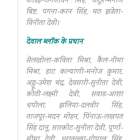
कांडई-जगजीवन सिंह, कठूर-मनोज
बिष्ट, पगना-करन सिंह, मठ झडेता-
विनीता देवी।
देवाल ब्लॉक के प्रधान
सेलखोला-कविता मिश्रा, कैल-नीमा
मिश्रा, हाट कल्याणी-मनोज कुमार,
अठ्ठू-उमेश चंद्र, देवसारी-सुनीता देवी,
कोठी-लक्ष्मी देवी, सवाड-आशा
धपोला, झलिया-दलवीर सिंह,
ताजपूर-मदन मोहन, पिंनाऊ-लखपत
सिंह दानू, सारकोट-सुनीता देवी, पूर्णा-
सीमा देवी, धरातल्ला-गोपाल सिंह,