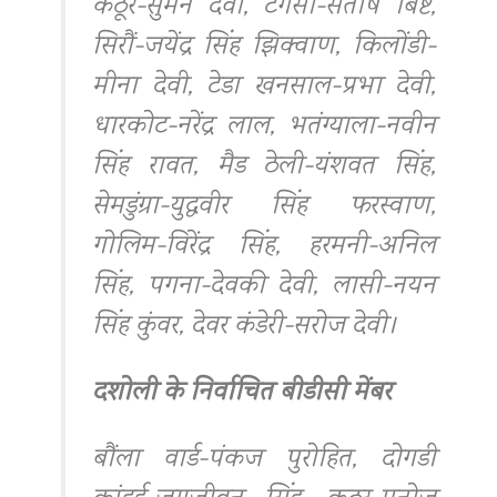
कठूर-सुमन देवी, टंगसा-संतोष बिष्ट,
सिरौं-जयेंद्र सिंह झिक्वाण, किलोंडी-
मीना देवी, टेडा खनसाल-प्रभा देवी,
धारकोट-नरेंद्र लाल, भतंग्याला-नवीन
सिंह रावत, मैड ठेली-यंशवत सिंह,
सेमडुंग्रा-युद्धवीर सिंह फरस्वाण,
गोलिम-विरेंद्र सिंह, हरमनी-अनिल
सिंह, पगना-देवकी देवी, लासी-नयन
सिंह कुंवर, देवर कंडेरी-सरोज देवी।
दशोली के निर्वाचित बीडीसी मेंबर
बौंला वार्ड-पंकज पुरोहित, दोगडी