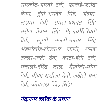
सारकोट-आरती देवी, फरकंडे-फरीदा
बेगम, डुंग्री-अरविंद सिंह, अंद्रपा-
लखमा देवी, रामडा-यशवंत सिंह,
मरोडा-दीवान सिंह, मेहलचौंरी-रेवती
देवी, स्यूणी मल्ली-मनवर सिंह,
भंडारीखोड-लीलाधर जोशी, रामडा
तल्ला-रेवती देवी, कोठा-हंसी देवी,
पंचाली-वीरेंद्र लाल, मैखोली-मीना
देवी, वीणा-सुशीला देवी, लखेडी-धना
देवी, कोयलख-देवेंद्र सिंह।
नंदानगर ब्लॉक के प्रधान