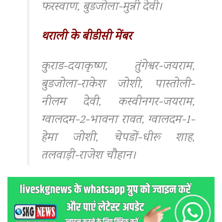
फरस्वाण, बुडजोला-मुन्नी देवी।
थराली के बीडीसी मेंबर
कुराड-दयाकृष्ण, तुंगेश्वर-जयराम,
बुडजोला-राकेश जोशी, पास्तोली-
नीलम देवी, कस्वीनगर-जयराम,
ग्वालदम-2-भावना रावत, ग्वालदम-1-
हेमा जोशी, चेपडों-धीरू शाह,
तलवाड़ी-राजेश चौहान।