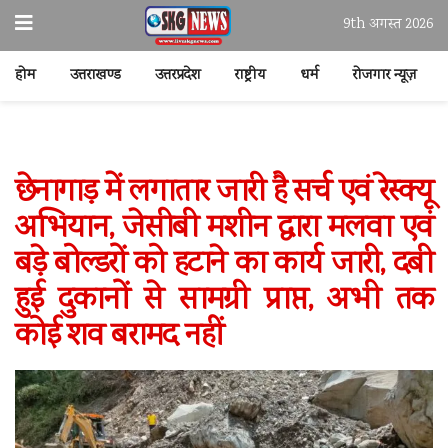
9th अगस्त 2026
होम
उत्तराखण्ड
उत्तरप्रदेश
राष्ट्रीय
धर्म
रोजगार न्यूज़
छेनागाड़ में लगातार जारी है सर्च एवं रेस्क्यू
अभियान, जेसीबी मशीन द्वारा मलवा एवं
बड़े बोल्डरों को हटाने का कार्य जारी, दबी
हुई दुकानों से सामग्री प्राप्त, अभी तक
कोई शव बरामद नहीं