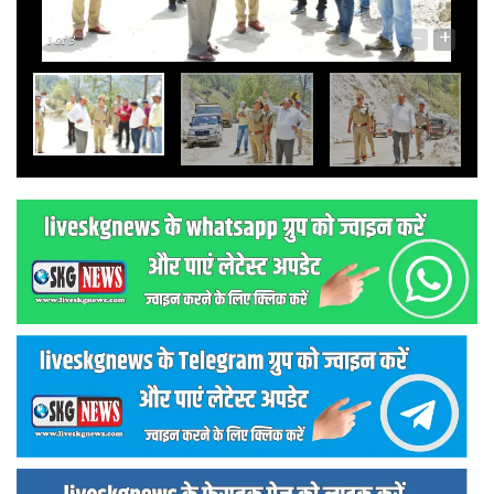
-
+
1
of 3