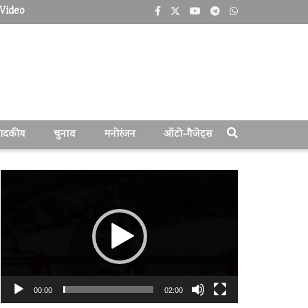
Video
पादकीय
चुनाव
मनोरंजन
ऑटो-गैजेट्स
वीडियो
प्लेयर
00:00
02:00