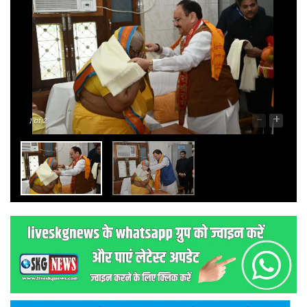
-
+
1
of 2