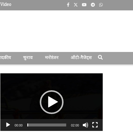
Video
पादकीय
चुनाव
मनोरंजन
ऑटो-गैजेट्स
वीडियो
प्लेयर
00:00
02:00