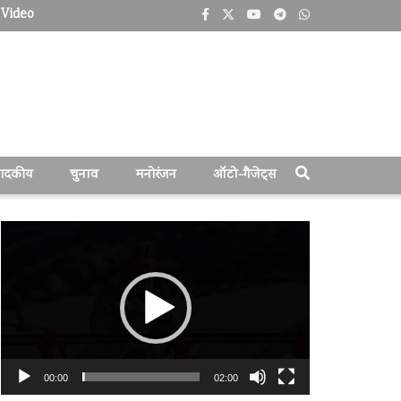
Video
पादकीय
चुनाव
मनोरंजन
ऑटो-गैजेट्स
वीडियो
प्लेयर
00:00
02:00