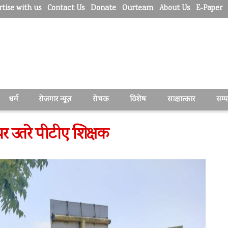
tise with us
Contact Us
Donate
Ourteam
About Us
E-Paper
धर्म
रोजगार न्यूज़
रोचक
विशेष
साक्षात्कार
सम्
 उतरे पीटीए शिक्षक