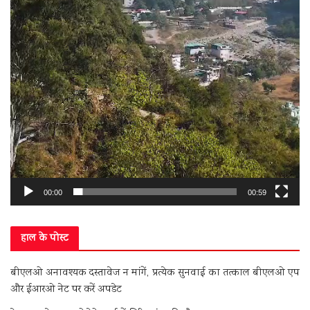
00:00
00:59
हाल के पोस्ट
बीएलओ अनावश्यक दस्तावेज न मांगें, प्रत्येक सुनवाई का तत्काल बीएलओ एप
और ईआरओ नेट पर करें अपडेट