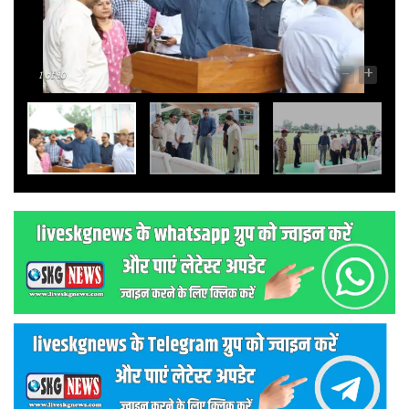
-
+
1
of 10