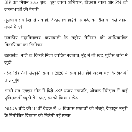
BJP का मिशन-2027 शुरू : बूथ जीतो अभियान, विकास यात्रा और PM की
जनसभाओं की तैयारी
मूसलाधार बारिश से तबाही, केदारनाथ हाईवे पर गदेरे का सैलाब, कई वाहन
मलबे में दबे
राजकीय महाविद्यालय कण्वघाटी के राष्ट्रीय सेमिनार की आधिकारिक
विवरणिका का विमोचन
उत्तराखंड : नाले के किनारे मिला जीवित नवजात, मुंह में थी रबड़, पुलिस जांच में
जुटी
नरेन्द्र सिंह नेगी संस्कृति सम्मान 2026 से सम्मानित होंगे अरुणाचल के रंगकर्मी
ताई तुगुंग
आधी रात एक्शन मोड में दिखे SSP अजय गणपति, औचक निरीक्षण में कई
पुलिसकर्मी ड्यूटी से नदारद, इनको किया सस्पेंड
MDDA बोर्ड की 114वीं बैठक में 25 विकास प्रस्तावों को मंजूरी, देहरादून-मसूरी
के नियोजित विकास को मिलेगी नई रफ्तार