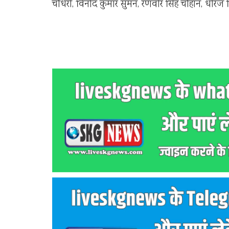
चौधरी, विनोद कुमार सुमन, रणवीर सिंह चौहान, धीरज सि