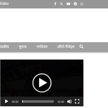
Video
पादकीय
चुनाव
मनोरंजन
ऑटो-गैजेट्स
वीडियो
प्लेयर
00:00
02:00