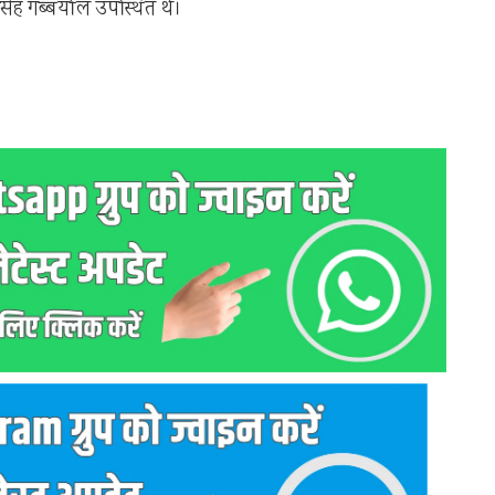
ंह गब्बर्याल उपस्थित थे।