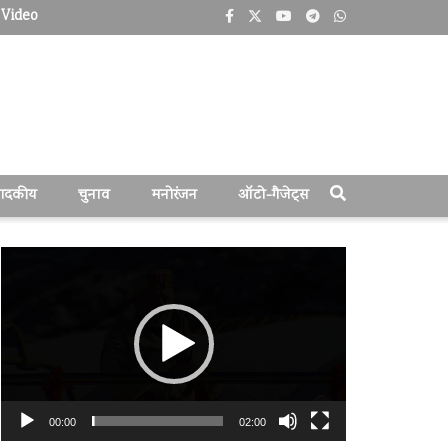
Video
पादकीय
चुनाव
मनोरंजन
ऑटो-गैजेट्स
वीडियो
प्लेयर
00:00
02:00