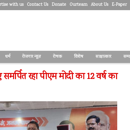
tise with us
Contact Us
Donate
Ourteam
About Us
E-Paper
धर्म
रोजगार न्यूज़
रोचक
विशेष
साक्षात्कार
सम्
 समर्पित रहा पीएम मोदी का 12 वर्ष का