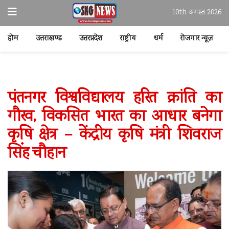
10th अगस्त 2026
होम
उत्तराखण्ड
उत्तरप्रदेश
राष्ट्रीय
धर्म
रोजगार न्यूज़
पंतनगर विश्वविद्यालय हरित क्रांति का
गौरव, विकसित भारत का आधार बनेगा
कृषि क्षेत्र – केंद्रीय कृषि मंत्री शिवराज
सिंह चौहान