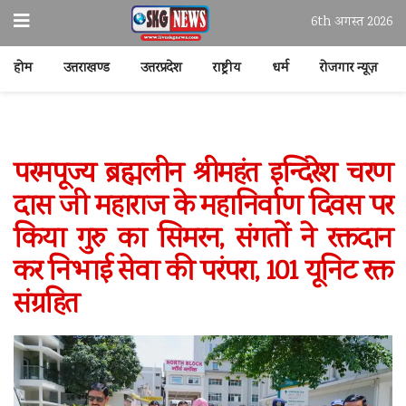
6th अगस्त 2026
होम
उत्तराखण्ड
उत्तरप्रदेश
राष्ट्रीय
धर्म
रोजगार न्यूज़
परमपूज्य ब्रह्मलीन श्रीमहंत इन्दिरेश चरण
दास जी महाराज के महानिर्वाण दिवस पर
किया गुरु का सिमरन, संगतों ने रक्तदान
कर निभाई सेवा की परंपरा, 101 यूनिट रक्त
संग्रहित