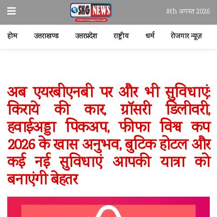
8th अगस्त 2026
होम
उत्तराखण्ड
उत्तरप्रदेश
राष्ट्रीय
धर्म
रोजगार न्यूज़
अब एयरबीएनबी पर और भी सुविधाएं:
किराये की कार, ग्रॉसरी डिलीवरी,
हवाईअड्डा पिकअप, फीफा विश्व कप
2026 के खास अनुभव, बुटिक होटल और
कई नई सुविधाएं आपकी यात्रा को
बनाएंगी बेहतर