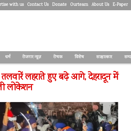
tise with us
Contact Us
Donate
Ourteam
About Us
E-Paper
धर्म
रोजगार न्यूज़
रोचक
विशेष
साक्षात्कार
सम्
, तलवारें लहराते हुए बढ़े आगे, देहरादून में
िली लोकेशन