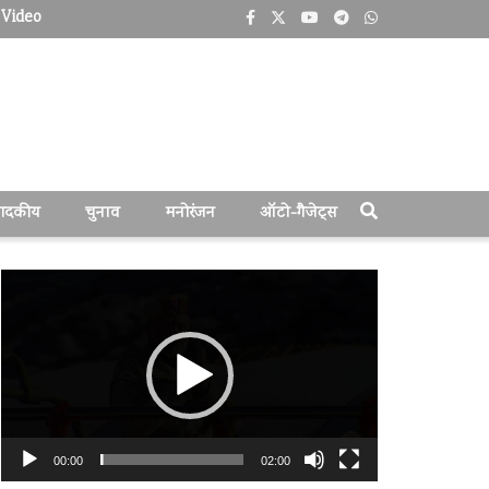
Video
पादकीय
चुनाव
मनोरंजन
ऑटो-गैजेट्स
वीडियो
प्लेयर
00:00
02:00