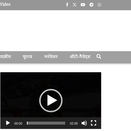
Video
पादकीय
चुनाव
मनोरंजन
ऑटो-गैजेट्स
वीडियो
प्लेयर
00:00
02:00