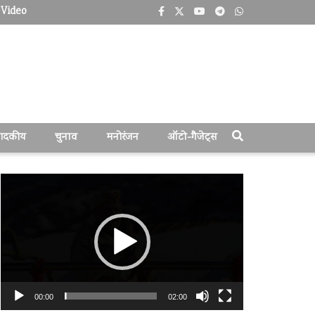
Video
पादकीय
चुनाव
मनोरंजन
ऑटो-गैजेट्स
वीडियो
प्लेयर
00:00
02:00