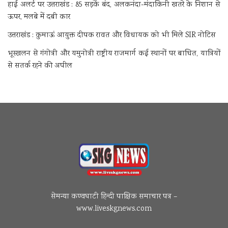
हाई अलर्ट पर उत्तराखंड : 85 सड़कें बंद, अलकनंदा-मंदाकिनी खतरे के निशान से
ऊपर, मलबे में दबी कार
उत्तराखंड : कुमाऊं आयुक्त दीपक रावत और विधायक को भी मिले SIR नोटिस
भूस्खलन से गंगोत्री और यमुनोत्री राष्ट्रीय राजमार्ग कई स्थानों पर बाधित, यात्रियों
से सतर्क रहने की अपील
सेमन्या कण्वघाटी हिन्दी पाक्षिक समाचार पत्र –
www.liveskgnews.com