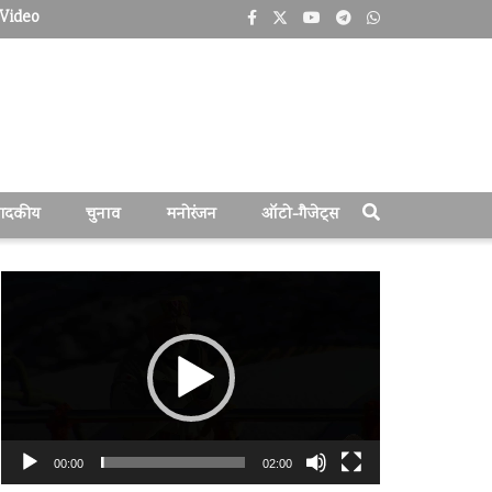
Video
पादकीय
चुनाव
मनोरंजन
ऑटो-गैजेट्स
वीडियो
प्लेयर
00:00
02:00