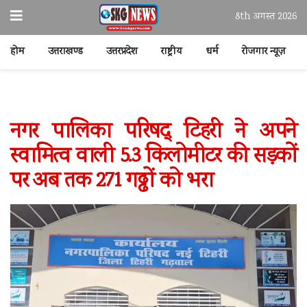
8th अगस्त 2026
होम
उत्तराखण्ड
उत्तरप्रदेश
राष्ट्रीय
धर्म
रोजगार न्यूज़
नगर पालिका परिषद् टिहरी ने अपने
स्वामित्व वाली 5.3 किलोमीटर की सड़कों
पर अब तक 271 गढ्ढों को भरा