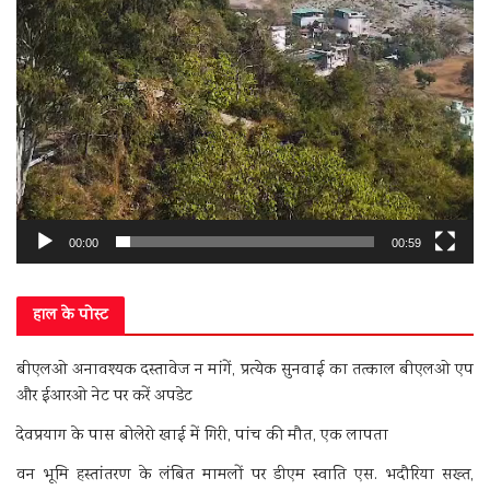
00:00
00:59
हाल के पोस्ट
बीएलओ अनावश्यक दस्तावेज न मांगें, प्रत्येक सुनवाई का तत्काल बीएलओ एप
और ईआरओ नेट पर करें अपडेट
देवप्रयाग के पास बोलेरो खाई में गिरी, पांच की मौत, एक लापता
वन भूमि हस्तांतरण के लंबित मामलों पर डीएम स्वाति एस. भदौरिया सख्त,