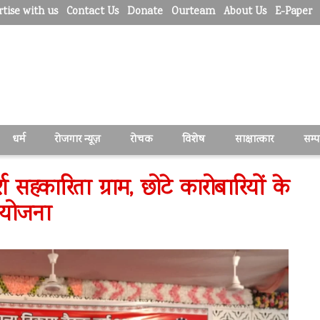
tise with us
Contact Us
Donate
Ourteam
About Us
E-Paper
धर्म
रोजगार न्यूज़
रोचक
विशेष
साक्षात्कार
सम्
 सहकारिता ग्राम, छोटे कारोबारियों के
 योजना