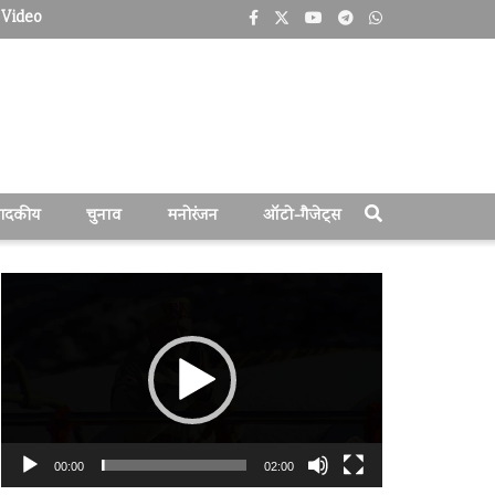
Video
पादकीय
चुनाव
मनोरंजन
ऑटो-गैजेट्स
वीडियो
प्लेयर
00:00
02:00