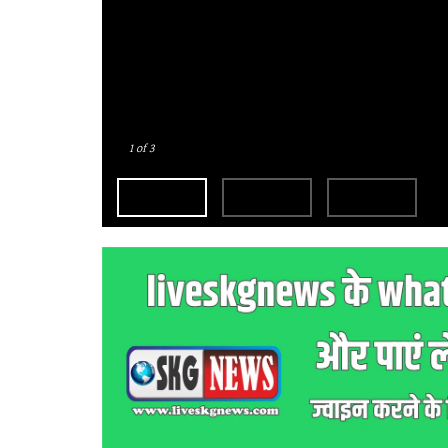
1
of 3