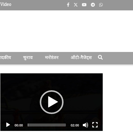
Video
पादकीय
चुनाव
मनोरंजन
ऑटो-गैजेट्स
वीडियो
प्लेयर
00:00
02:00