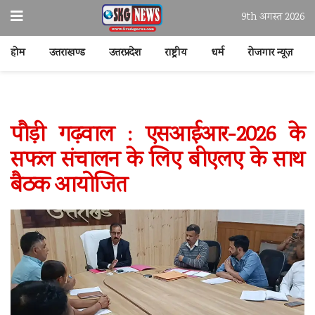
9th अगस्त 2026
होम
उत्तराखण्ड
उत्तरप्रदेश
राष्ट्रीय
धर्म
रोजगार न्यूज़
पौड़ी गढ़वाल : एसआईआर-2026 के
सफल संचालन के लिए बीएलए के साथ
बैठक आयोजित