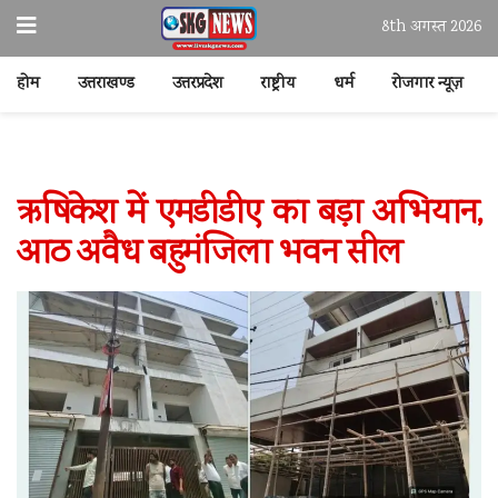
8th अगस्त 2026
होम
उत्तराखण्ड
उत्तरप्रदेश
राष्ट्रीय
धर्म
रोजगार न्यूज़
ऋषिकेश में एमडीडीए का बड़ा अभियान,
आठ अवैध बहुमंजिला भवन सील