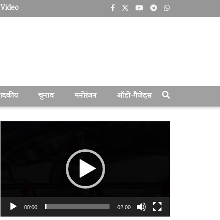
Video
पादकीय
चुनाव
मनोरंजन
ऑटो-गैजेट्स
वीडियो
प्लेयर
00:00
02:00