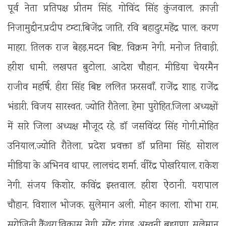
पूर्व नेता प्रतिपक्ष प्रीतम सिंह, गोविंद सिंह कुंजवाल, क़ाज़ी
निजामुद्दीन,प्रदीप टम्टा,बिजेंद्र जाति, रवि बहादुर,महेंद्र पाल, करण
माहरा, तिलक राज बेहड़,मदन बिष्ट, विक्रम नेगी, मनोज तिवाड़ी,
हरीश धामी, लखपत बुटोला, आदेश चौहान, मीडिया चेयरमैन
राजीव महर्षि, हीरा सिंह बिष्ट ललित फ़रसवाँ, राजेंद्र शाह, राजेंद्र
भंडारी, विजय सारस्वत, ज्योति रौतेला, हेमा पुरोहित,जिला अध्यक्षों
में सारे जिला अध्यक्ष मौजूद रहे, डॉ जसविंदर सिंह गोगी,मोहित
उनियाल,ज्योति रौतेला, प्रदेश प्रवक्ता डॉ प्रतिमा सिंह, सोशल
मीडिया के अभिनव थापर, लालचंद शर्मा, वीरेंद्र पोखरियाल, राकेश
नेगी, संजय किशोर, कविंद्र इस्तवाल, हरीश ऐठानी, यशपाल
चौहान, विशाल भोजक, सुलेमान अली, मोहन काला, शोभा राम,
सरोजिनी कैंथुरा,विकास नेगी, सुरेंद्र रांगड़, अस्वनी बहुगुणा, सुलेमान