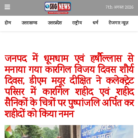
7th अगस्त 2026
होम
उत्तराखण्ड
उत्तरप्रदेश
राष्ट्रीय
धर्म
रोजगार न्यूज़
जनपद में धूमधाम एवं हर्षौल्लास से
मनाया गया कारगिल विजय दिवस शौर्य
दिवस, डीएम मयूर दीक्षित ने कलेक्ट्रेट
परिसर में कारगिल शहीद एवं शहीद
सैनिकों के चित्रों पर पुष्पांजलि अर्पित कर
शहीदों को किया नमन