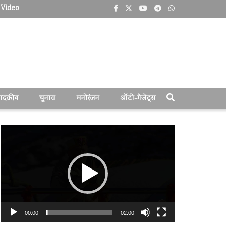
Video
पादकीय
चुनाव
मनोरंजन
ऑटो-गैजेट्स
वीडियो
प्लेयर
00:00
02:00