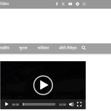
Video
पादकीय
चुनाव
मनोरंजन
ऑटो-गैजेट्स
वीडियो
प्लेयर
00:00
02:00