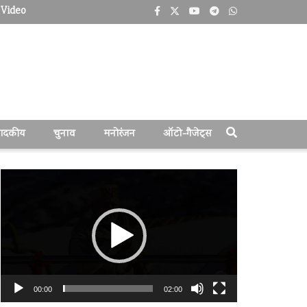
Video
पादकीय
चुनाव
मनोरंजन
ऑटो-गैजेट्स
वीडियो
प्लेयर
00:00
02:00