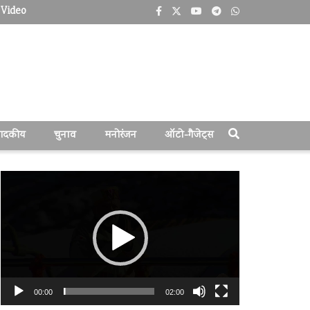
Video
पादकीय
चुनाव
मनोरंजन
ऑटो-गैजेट्स
वीडियो
प्लेयर
00:00
02:00