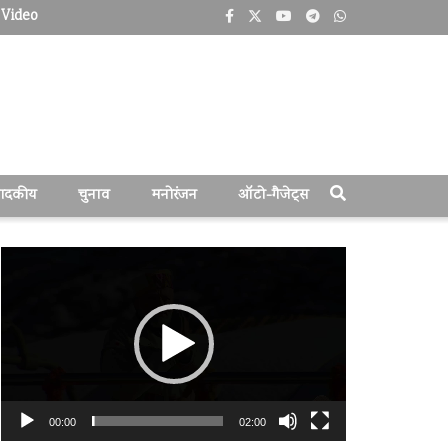
Video
पादकीय
चुनाव
मनोरंजन
ऑटो-गैजेट्स
वीडियो
प्लेयर
00:00
02:00