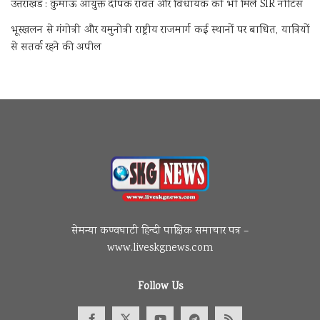
उत्तराखंड : कुमाऊं आयुक्त दीपक रावत और विधायक को भी मिले SIR नोटिस
भूस्खलन से गंगोत्री और यमुनोत्री राष्ट्रीय राजमार्ग कई स्थानों पर बाधित, यात्रियों
से सतर्क रहने की अपील
सेमन्या कण्वघाटी हिन्दी पाक्षिक समाचार पत्र –
www.liveskgnews.com
Follow Us