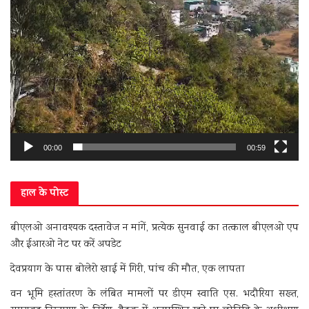
00:00
00:59
हाल के पोस्ट
बीएलओ अनावश्यक दस्तावेज न मांगें, प्रत्येक सुनवाई का तत्काल बीएलओ एप
और ईआरओ नेट पर करें अपडेट
देवप्रयाग के पास बोलेरो खाई में गिरी, पांच की मौत, एक लापता
वन भूमि हस्तांतरण के लंबित मामलों पर डीएम स्वाति एस. भदौरिया सख्त,