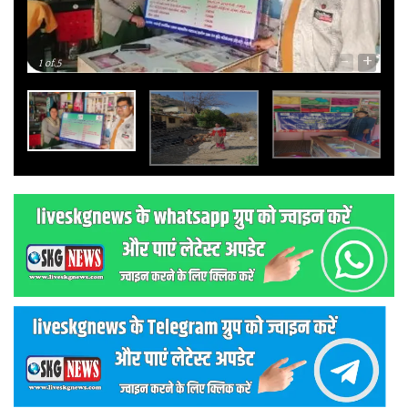
-
+
1
of 5