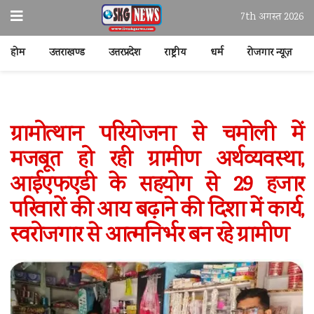
7th अगस्त 2026
होम
उत्तराखण्ड
उत्तरप्रदेश
राष्ट्रीय
धर्म
रोजगार न्यूज़
ग्रामोत्थान परियोजना से चमोली में
मजबूत हो रही ग्रामीण अर्थव्यवस्था,
आईएफएडी के सहयोग से 29 हजार
परिवारों की आय बढ़ाने की दिशा में कार्य,
स्वरोजगार से आत्मनिर्भर बन रहे ग्रामीण