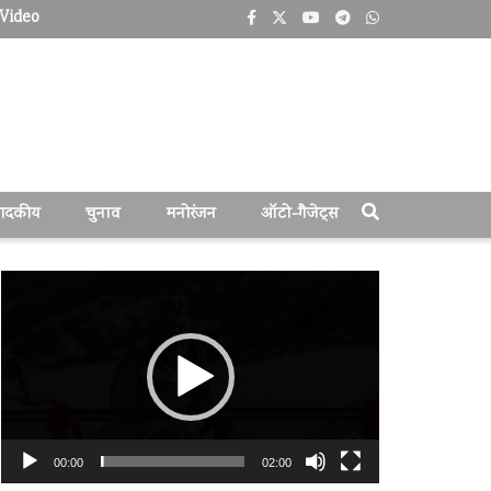
Video
पादकीय
चुनाव
मनोरंजन
ऑटो-गैजेट्स
वीडियो
प्लेयर
00:00
02:00