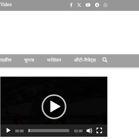
Video
पादकीय
चुनाव
मनोरंजन
ऑटो-गैजेट्स
वीडियो
प्लेयर
00:00
02:00