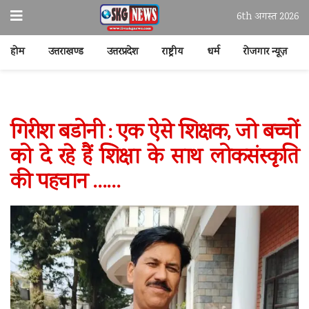
6th अगस्त 2026
होम
उत्तराखण्ड
उत्तरप्रदेश
राष्ट्रीय
धर्म
रोजगार न्यूज़
गिरीश बडोनी : एक ऐसे शिक्षक, जो बच्चों
को दे रहे हैं शिक्षा के साथ लोकसंस्कृति
की पहचान ……