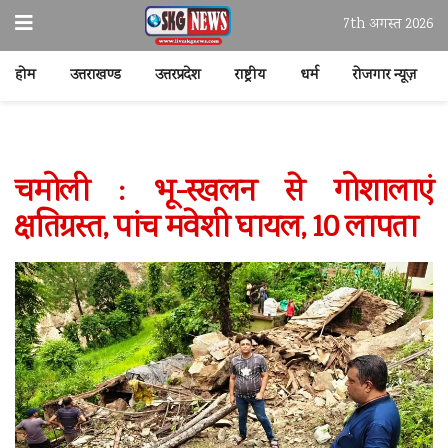
7th अगस्त 2026
होम
उत्तराखण्ड
उत्तरप्रदेश
राष्ट्रीय
धर्म
रोजगार न्यूज़
चमोली : भू-स्खलन से गोशालाएं
क्षतिग्रस्त, पांच मवेशी घायल, 10 लापता