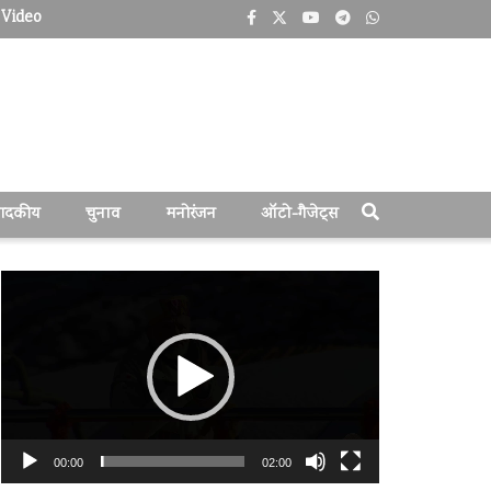
Video
पादकीय
चुनाव
मनोरंजन
ऑटो-गैजेट्स
वीडियो
प्लेयर
00:00
02:00