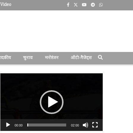
Video
पादकीय
चुनाव
मनोरंजन
ऑटो-गैजेट्स
वीडियो
प्लेयर
00:00
02:00