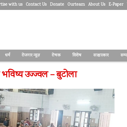
tise with us
Contact Us
Donate
Ourteam
About Us
E-Paper
धर्म
रोजगार न्यूज़
रोचक
विशेष
साक्षात्कार
सम्
का भविष्य उज्ज्वल – बुटोला