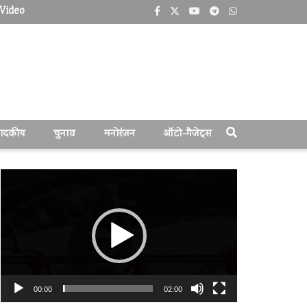
Video
पादकीय
चुनाव
मनोरंजन
ऑटो-गैजेट्स
वीडियो
प्लेयर
00:00
02:00