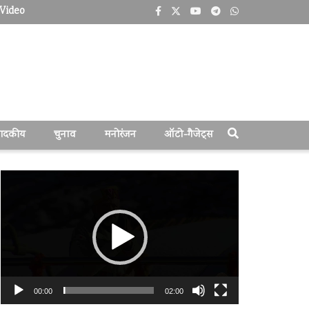
Video
पादकीय
चुनाव
मनोरंजन
ऑटो-गैजेट्स
वीडियो
प्लेयर
00:00
02:00