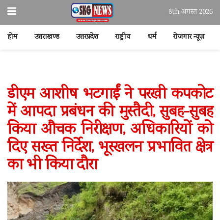
8th अगस्त 2026
होम
उत्तराखण्ड
उत्तरप्रदेश
राष्ट्रीय
धर्म
रोजगार न्यूज़
डीएम आशीष भटगाईं ने परखी कपकोट
में आपदा प्रबंधन की मुस्तैदी, सुबह-सुबह
किया औचक निरीक्षण, अधिकारियों को
दिए सख्त निर्देश, भूस्खलन प्रभावित क्षेत्र
का भी किया दौरा