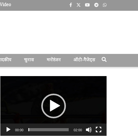
Video
पादकीय
चुनाव
मनोरंजन
ऑटो-गैजेट्स
वीडियो
प्लेयर
00:00
02:00