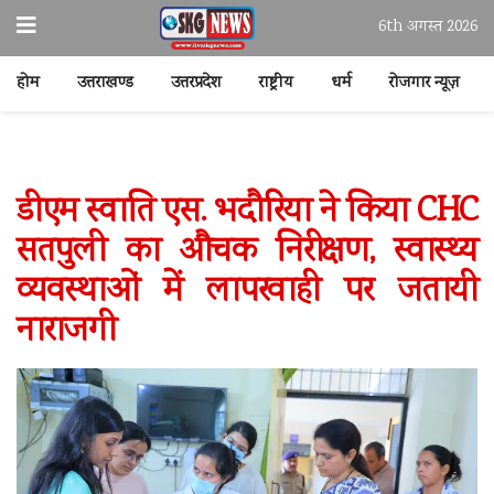
6th अगस्त 2026
होम
उत्तराखण्ड
उत्तरप्रदेश
राष्ट्रीय
धर्म
रोजगार न्यूज़
डीएम स्वाति एस. भदौरिया ने किया CHC
सतपुली का औचक निरीक्षण, स्वास्थ्य
व्यवस्थाओं में लापरवाही पर जतायी
नाराजगी