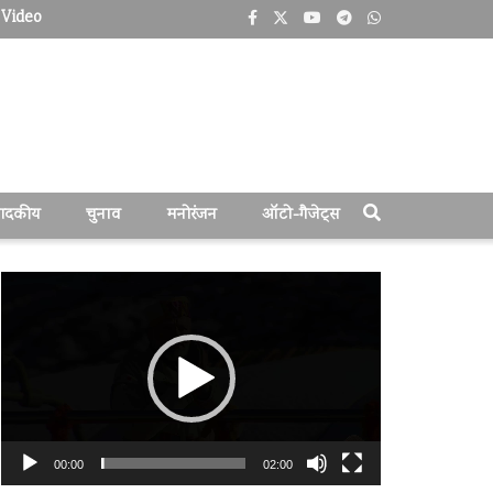
Video
पादकीय
चुनाव
मनोरंजन
ऑटो-गैजेट्स
वीडियो
प्लेयर
00:00
02:00