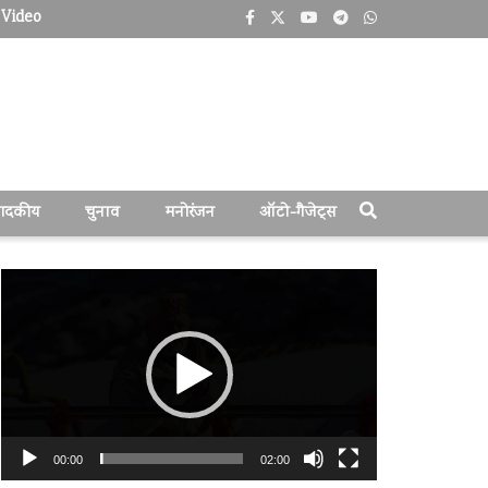
Video
पादकीय
चुनाव
मनोरंजन
ऑटो-गैजेट्स
वीडियो
प्लेयर
00:00
02:00