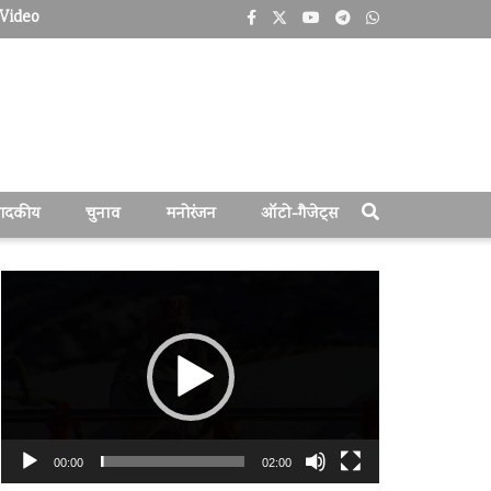
Video
पादकीय
चुनाव
मनोरंजन
ऑटो-गैजेट्स
वीडियो
प्लेयर
00:00
02:00